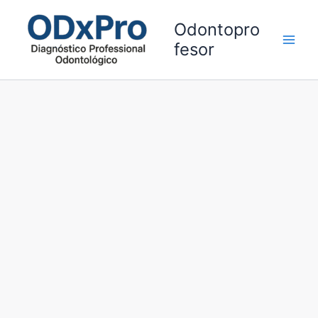
Ir
al
Odontopro
contenido
fesor